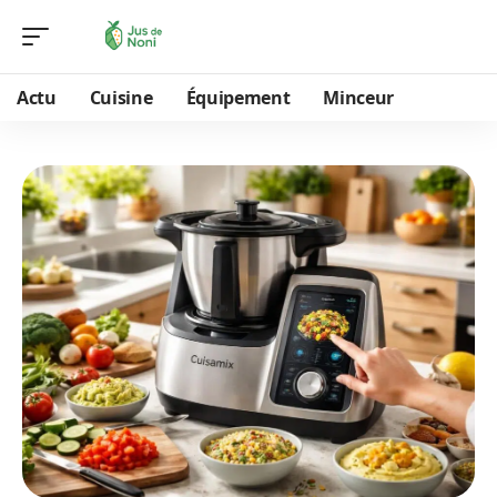
Actu
Cuisine
Équipement
Minceur