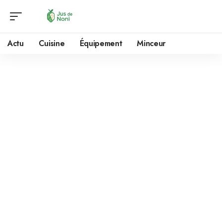
Actu
Cuisine
Équipement
Minceur
Mentions légales
Définitions
Client :
tout professionnel ou personne physique capable au
sens des articles 1123 et suivants du Code civil, ou personne
morale, qui visite le site objet des présentes conditions
générales.
Prestations et Services :
ce site web met à disposition des
Clients :