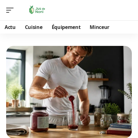
Actu
Cuisine
Équipement
Minceur