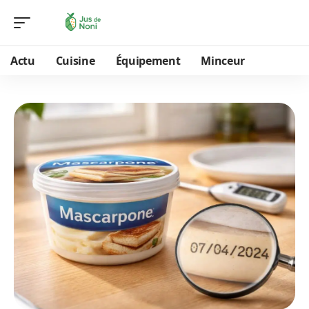
Actu
Cuisine
Équipement
Minceur