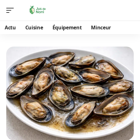
Actu
Cuisine
Équipement
Minceur