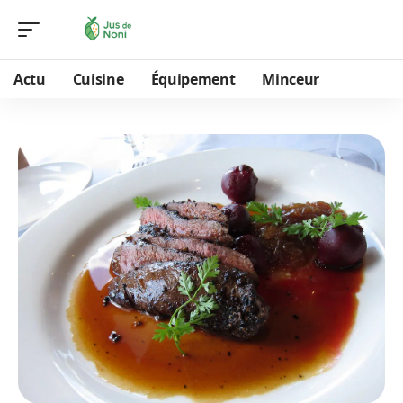
Actu
Cuisine
Équipement
Minceur