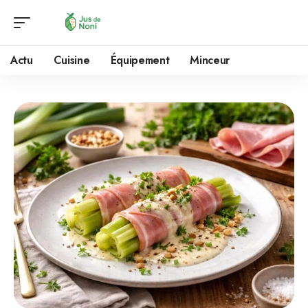
Actu
Cuisine
Équipement
Minceur