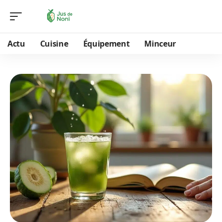
Actu
Cuisine
Équipement
Minceur