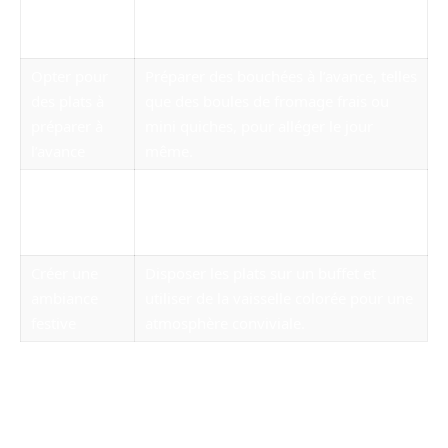
ingrédients
jambon et le chorizo pour des recettes
économiques
savoureuses à petit prix.
Opter pour
Préparer des bouchées à l’avance, telles
des plats à
que des boules de fromage frais ou
préparer à
mini quiches, pour alléger le jour
l’avance
même.
Utiliser des
Servir des plats en format mini comme
portions
des burger ou des pizzas permet de
individuelles
varier les saveurs.
Créer une
Disposer les plats sur un buffet et
ambiance
utiliser de la vaisselle colorée pour une
festive
atmosphère conviviale.
Inspiration en vidéo pour vos apéros
dînatoires